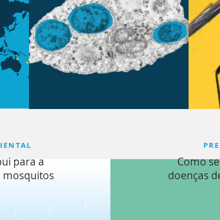
IENTAL
PR
ui para a
Como se 
e mosquitos
doenças d