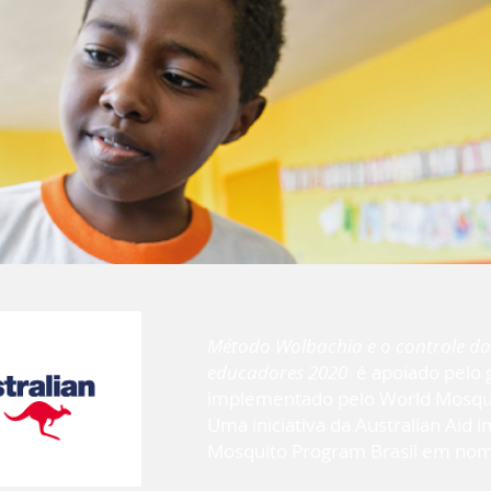
Método Wolbachia e o controle das
educadores 2020
é apoiado pelo 
implementado pelo World Mosqui
Uma iniciativa da Australian Aid
Mosquito Program Brasil em nom