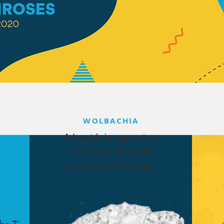
WOLBACHIA
A bactéria que atua
contra a dengue
e outras doenças