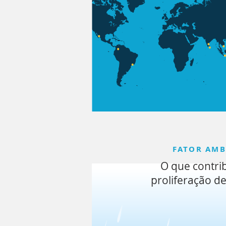
FATOR AMB
O que contrib
proliferação d