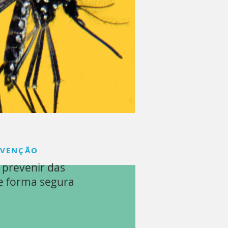
EVENÇÃO
prevenir das
e forma segura