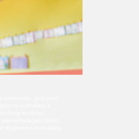
 arboviroses - guia para
governo australiano e
to Program Brasil.
 implementada pelo World
e do governo australiano.