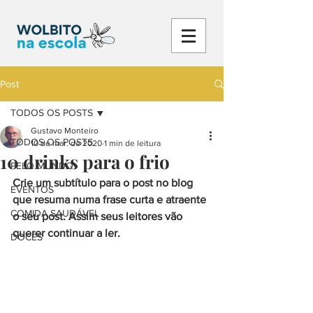
Post
TODOS OS POSTS
Gustavo Monteiro
TODOS OS POSTS
10 de mar. de 2020
1 min de leitura
10 drinks para o frio
PELO MUNDO
Crie um subtítulo para o post no blog 
EVENTOS
que resuma numa frase curta e atraente 
COMIDA SAUDÁVEL
o seu post. Assim seus leitores vão 
querer continuar a ler. 
DOCES